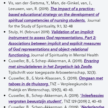
Vis, van der-Sietsma, Y., Man, de-Ginkel, van, J.,
Leeuwen, van, R. (2019).
The impact of a practice-
based educational strategy on the development of
Journal
spiritual competencies of nursing students.
for the Study of Spirituality, 9:1, 32-48
Stulp, H. (februari 2019).
Validation of an implicit
instrument to assess God representations. Part 2:
Associations between implicit and explicit measures
of God representations and object-relational
Journal of Spirituality in Mental Health
functioning.
Cusveller, B., & Schep-Akkerman, A. (2019).
Ervaring
.
met simulatieleren in het Zorgetisch lab Zwolle
Tijdschrift voor toegepaste Arbowetenschap, 32(3).
Cusveller, B., & Vonk-Klaassen, S. (2019).
Omgaan met
.
TVZ – Verpleegkunde in
taboes in de thuiszorg
Praktijk en Wetenschap, 129(5), 40-43.
Cusveller, B., Schep-Akkerman, A. (2019).
‘
Inleefsessies
’
, TVZ 129 (2019) 2, 40-43
vergroten bewustzijn student
Cusveller, B., Schep-Akkerman, A. (2019). ‘
Nederlandse