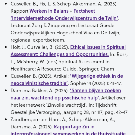
Cusveller, B., Fix, L. & Schep-Akkerman, A. (2025).
Rapport
Werken in Balans
+
Factsheet
‘Intervisiemethode Onderwijscentrum de Twijn’
.
Lectoraat Zorg & Zingeving en Lectoraat Goede
Onderwijspraktijken Hogeschool Viaa en De Twijn,
regionaal expertiseteam.
Holt, J., Cusveller, B. (2025).
Ethical Issues in Spiritual
Assessment: Challenges and Opportunities.
In: Ross,
L., McSherry, W. (eds) Spiritual Assessment in
Healthcare: A Resource Guide. Springer, Cham
Cusveller, B. (2025). Artikel:
‘Wijsgerige ethiek in de
neocalvinistische traditie’
. Sophie 14 (2025) 1: 41-47.
Damsma Bakker, A. (2025).
‘Samen blijven zoeken
naar zin, wachtend op psychische hulp’.
Artikel over
het leernetwerk ‘Zinvolle wachttijd’. In: Tijdschrift
Geestelijke Verzorging, jaargang 28, nr 117; pag. 42-47
Zandbergen-ten Ham, A., Schep-Akkerman, A.,
Damsma, A. (2025).
Rapportage Zin in
interprofessioneel samenwerken in de thuissituatie.