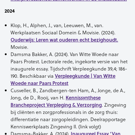
2024
Klop, H., Alphen, J., van, Leeuwen, M., van.
Werkplaatsen Sociaal Domein & Movisie. (2024).
Ouderwijs: Leren wat ouderen echt bezighoudt.
Movisie.
Damsma Bakker, A. (2024). Van Witte Woede naar
Paars Protest. Lectorale rede, ingekorte versie van het
inaugurele essay. Tijdschrift Verpleegkunde 39,4; 186-
190. Beschikbaar via
Verpleegkunde | Van Witte
Woede naar Paars Protest
Cusveller, B., Zandbergen-ten Ham, A., Jonge, de A.,
Jong, de D., Rooij, van H.
Kennissynthese
Brancheproject Verpleging & Verzorging
. Zingeving
bij cliënten en zorgprofessionals in de zorg thuis:
differentiatie naar zorgopleidingen. Deelrapportage
Kenniswerkplaats Zingeving II. (link volgt)
Damsma-Bakker, A. (2024).
Inaugureel Essay ‘Van