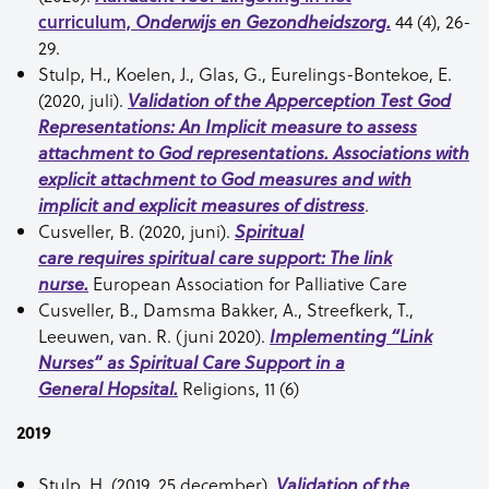
curriculum,
44 (4), 26-
Onderwijs en Gezondheidszorg.
29.
Stulp, H., Koelen, J., Glas, G., Eurelings-Bontekoe, E.
(2020, juli).
Validation of the Apperception Test God
Representations: An Implicit measure to assess
attachment to God representations. Associations with
explicit attachment to God measures and with
.
implicit and explicit measures of distress
Cusveller, B.
(2020, juni).
Spiritual
care requires
spiritual care support: The link
European Association
for
Palliative
Care
nurse.
Cusveller
, B.,
Damsma Bakker, A., Streefkerk, T.,
Leeuwen, van. R. (juni 2020
).
Implementing “Link
Nurses” as Spiritual Care Support in a
Religions
, 11 (6)
General Hopsital.
2019
Stulp, H. (2019, 25 december).
Validation of the