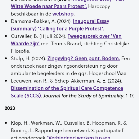
Witte Woede naar Paars Protest’.
Hardcopy
beschikbaar in de
webshop
.
Damsma-Bakker, A. (2024).
Inaugural Essay
(summary) ‘Calling for a Purple Protest’.
Cusveller, B. (11 juli 2024).
Tweegesprek over ‘Van
Waarde zijn’
met Teunis Brand, stichting Christelijke
Filosofie.
Stulp, H. (2024).
Zingeving? Geen punt. Bodem.
Een
onderzoek naar zingevingsondersteuning door
ambulante begeleiders in de ggz. Hogeschool Viaa
Leeuwen, van R., & Schep-Akkerman, A. E. (2024).
Dissemination of the Spiritual Care Competence
Scale (SCCS)
.
, 1-17.
Journal for the Study of Spirituality
2023
Klop, H., Werkman, W., Cusveller, B. Hoopman, R. &
Buning, L. Rapportage leernetwerk 3: participatief
actieonderzoek
‘Verbindend werken tussen