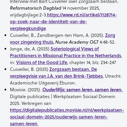
Interview met Bart Cusveller over Zorgzaam bestaan.
14 november 2025,
Reformatorisch Dagblad
vrijdagbijlage:2-3.
https://www.rd.nl/artikel/1128714-
op-zoek-naar-de-identiteit-van-de-
verpleegkundige
Cusveller, B., Zandbergen-ten Ham, A. (2025).
Zorg
voor zingeving thuis.
4:48-52.
Nurse Academy O&T
Jonge, de, A. (2025)
Soteriological Views of
Practitioners in Missional Practice in the Netherlands
,
in:
Visions of the Good Life
, chapter 14, blz. 234-247
Cusveller, B. (2025)
Zorgzaam bestaan. De
verpleegvisie van J.A. van den Brink-Tjebbes
, Utrecht:
Academische Uitgeverij Eburon.
Movisie. (2025).
.
OuderWijs: samen leren, samen leven
Digitale publicaties | Werkplaatsen Sociaal Domein
2025. Verkregen van
https://digitalepublicaties.movisie.nl/nl/werkplaatsen-
sociaal-domein-2025/ouderwijs-samen-leren-
samen-leven