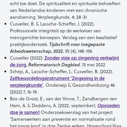
echt toe doet. De spiritualiteit en spirituele behoeften
van Nederlandse kinderen met een chronische
aandoening. Verpleegkunde, 4; 28-31
Cusveller, B. & Lassche-Scheffer, J. (2022).
Professionele integriteit op de werkvloer van
mensgerichte beroepen. Verslag van een kwalitatief
praktijkonderzoek.
Tijdschrift voor toegepaste
, 35 (4), 148-156
Arbeidswetenschap, 2022
Cusveller (2022).
Zonder visie op zingeving verkwijnt
de zorg.
13 mei 2022
Reformatorisch Dagblad.
Schep, A., Lassche-Scheffer, J., Cusveller, B. (2022).
Zelfbeoordelingsinstrument ‘Zingeving in de
verpleegkunde’
. Onderwijs & Gezondheidszorg 46
(2022) 7, 16-19.
Bos-de Groot, E., van der Vinne, T., Zandbergen-ten
Ham, A. & Deddens, A. (2022, september).
Opvoeden
doe je samen!
Onderzoeksverslag van het project
‘Samenwerken aan preventie en normalisatie rond
het jonge kind’ in drie Zwolse wijken. Hogeschool Viaa.