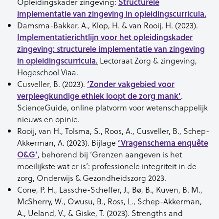
Opleidingskader zingeving:
Structurele
implementatie van zingeving in opleidingscurricula.
Damsma-Bakker, A., Klop, H. & van Rooij, H. (2023).
Implementatierichtlijn voor het opleidingskader
zingeving: structurele implementatie van zingeving
in opleidingscurricula.
Lectoraat Zorg & zingeving,
Hogeschool Viaa.
Cusveller, B. (2023).
‘Zonder vakgebied voor
verpleegkundige ethiek loopt de zorg mank’
.
ScienceGuide, online platvorm voor wetenschappelijk
nieuws en opinie.
Rooij, van H., Tolsma, S., Roos, A., Cusveller, B., Schep-
Akkerman, A. (2023). Bijlage
‘Vragenschema enquête
O&G’
, behorend bij ‘Grenzen aangeven is het
moeilijkste wat er is’: professionele integriteit in de
zorg, Onderwijs & Gezondheidszorg 2023.
Cone, P. H., Lassche-Scheffer, J., Bø, B., Kuven, B. M.,
McSherry, W., Owusu, B., Ross, L., Schep-Akkerman,
A., Ueland, V., & Giske, T. (2023). Strengths and