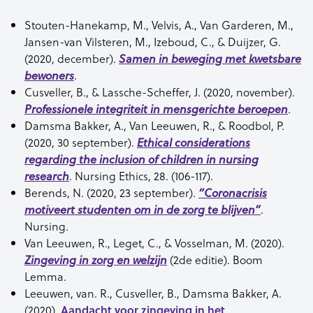
Stouten-Hanekamp, M., Velvis, A., Van Garderen, M.,
Jansen-van Vilsteren, M., Izeboud, C., & Duijzer, G.
(2020, december).
Samen in beweging met kwetsbare
.
bewoners
Cusveller, B., & Lassche-Scheffer, J. (2020, november).
.
Professionele integriteit in mensgerichte beroepen
Damsma Bakker, A., Van Leeuwen, R., & Roodbol, P.
(2020, 30 september).
Ethical considerations
regarding the inclusion of children in nursing
. Nursing Ethics, 28. (106-117).
research
Berends, N. (2020, 23 september).
“Coronacrisis
.
motiveert studenten om in de zorg te blijven”
Nursing.
Van Leeuwen, R., Leget, C., & Vosselman, M. (2020).
(2de editie). Boom
Zingeving in zorg en welzijn
Lemma.
Leeuwen, van. R., Cusveller, B., Damsma Bakker, A.
(2020).
Aandacht voor zingev
i
ng in het