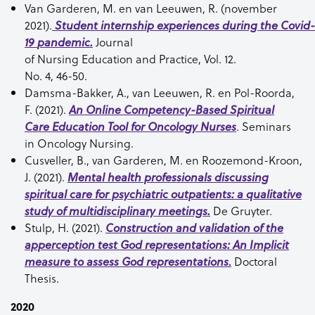
Van Garderen, M. en van Leeuwen, R. (november
2021).
Student
internship
experiences
during
the
Covid-
Jou
rnal
19
pandemic
.
of
Nursing
Education
and
Practice
, Vol. 12.
No. 4, 46-50.
Damsma-Bakker, A., van Leeuwen, R. en Pol-Roorda,
F. (2021).
An Online
Competency-Based
Spiritual
. Seminars
Care
Education
Tool
for
Oncology
Nurses
in
Oncology
Nursing
.
Cusveller
, B., van Garderen, M. en Roozemond-Kroon,
J. (2021)
.
Mental health professionals discussing
spiritual care for psychiatric outpatients: a qualitative
De Gruyter.
study of multidisciplinary meetings.
Stulp, H. (2021).
Construction and validation of the
apperception test God representations: An Implicit
.
Doctoral
measure to assess God representations
Thesis.
2020