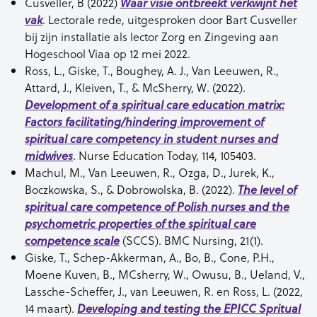
Cusveller, B (2022)
Waar visie ontbreekt verkwijnt het
. Lectorale rede, uitgesproken door Bart Cusveller
vak
bij zijn installatie als lector Zorg en Zingeving aan
Hogeschool Viaa op 12 mei 2022.
Ross, L., Giske, T., Boughey, A. J., Van Leeuwen, R.,
Attard, J., Kleiven, T., & McSherry, W. (2022).
Development of a spiritual care education matrix:
Factors facilitating/hindering improvement of
spiritual care competency in student nurses and
. Nurse Education Today, 114, 105403.
midwives
Machul, M., Van Leeuwen, R., Ozga, D., Jurek, K.,
Boczkowska, S., & Dobrowolska, B. (2022).
The level of
spiritual care competence of Polish nurses and the
psychometric properties of the spiritual care
(SCCS). BMC Nursing, 21(1).
competence scale
Giske, T., Schep-Akkerman, A., Bo, B., Cone, P.H.,
Moene Kuven, B., MCsherry, W., Owusu, B., Ueland, V.,
Lassche-Scheffer, J., van Leeuwen, R. en Ross, L. (2022,
14 maart).
Developing and testing the EPICC Spritual