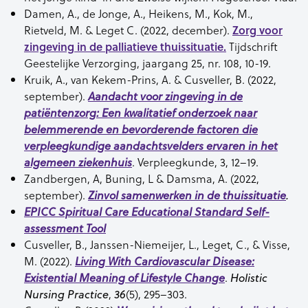
Damen, A., de Jonge, A., Heikens, M., Kok, M.,
Rietveld, M. & Leget C. (2022, december).
Zorg voor
zingeving in de palliatieve thuissituatie.
Tijdschrift
Geestelijke Verzorging, jaargang 25, nr. 108, 10-19.
Kruik, A., van Kekem-Prins, A. & Cusveller, B. (2022,
september).
Aandacht voor zingeving in de
patiëntenzorg: Een kwalitatief onderzoek naar
belemmerende en bevorderende factoren die
verpleegkundige aandachtsvelders ervaren in het
. Verpleegkunde, 3, 12–19.
algemeen ziekenhuis
Zandbergen, A, Buning, L & Damsma, A. (2022,
september).
Zinvol samenwerken in de thuissituatie
.
EPICC Spiritual Care Educational Standard Self-
assessment Tool
Cusveller, B., Janssen-Niemeijer, L., Leget, C., & Visse,
M. (2022).
Living With Cardiovascular Disease:
.
Existential Meaning of Lifestyle Change
Holistic
,
(5), 295–303.
Nursing Practice
36