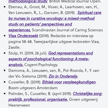
British Medical Journal Open.
methodological study
.
Ebenau, A., Groot, M., Visser, A., Laarhoven, van, H.,
Van Leeuwen, R,, L., Garssen, B. (2019).
Spiritual care
by nurses in curative oncology: a mixed-method
study on patients’ perspectives and
Scandinavian Journal of Caring Sciences
experiences.
(2019). Redactie en interview op
Viaa Onderzoekt
pagina 58-68. Tweejaarlijkse uitgave lectoraten Viaa,
Zwolle.
Stulp, H. (2019, 26 juli).
God representations and
aspects of psychological functioning: A meta-
Cogent Psychology.
analysis.
Damsma, A., Leeuwen, van, R., Pol-Roorda, F., Y. van
der Vis-Sietsma (2019).
.
Zin in Onderwijs
Cusveller, B. (2019).
.
Ethiek voor verpleegkundigen
Boom uitgevers Amsterdam
Polinder, S., Cusveller, B. (april 2019).
Christelijke zorg:
.
Groen uitgeverij
praktijk, professional, organisatie
Heerenveen