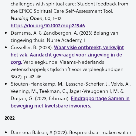
challenges with spiritual care: Student feedback from
the EPICC Spiritual Care Self-Assessment Tool.
, 00, 1–12.
Nursing Open
https://doi.org/10.1002/nop2.1946
Damsma, A. & Zandbergen, A. (2023) Belang van
zingeving thuis. Nurse Academy, 1
Cusveller, B. (2023).
Waar visie ontbreekt, verkwijnt
het vak. Aandacht gevraagd voor zingeving in de
zorg.
Verpleegkunde. Vlaams-Nederlands
wetenschappelijk tijdschrift voor verpleegkundigen
38(2), p. 42-46.
Stouten-Hanekamp, M., Lassche-Scheffer, J., Velvis, A.,
Veening, M., Teekman, C., Jager-Vreugdenhil, M. &
Duijzer, G. (2023, februari).
Eindrapportage Samen in
beweging met kwetsbare inwoners.
2022
Damsma Bakker, A (2022). Bespreekbaar maken wat er