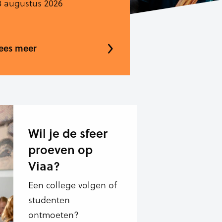
3 augustus 2026
ees meer
Wil je de sfeer
proeven op
Viaa?
Een college volgen of
studenten
ontmoeten?