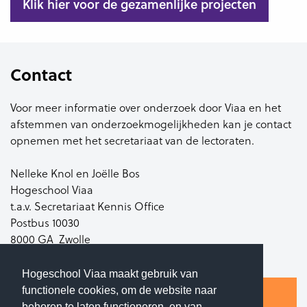
Klik hier voor de gezamenlijke projecten
Contact
Voor meer informatie over onderzoek door Viaa en het
afstemmen van onderzoekmogelijkheden kan je contact
opnemen met het secretariaat van de lectoraten.
Nelleke Knol en Joëlle Bos
Hogeschool Viaa
t.a.v. Secretariaat Kennis Office
Postbus 10030
8000 GA Zwolle
e-mail:
onderzoek@viaa.nl
Hogeschool Viaa maakt gebruik van
functionele cookies, om de website naar
Wil je op de hoogte blijven van onze
behoren te laten functioneren, en van