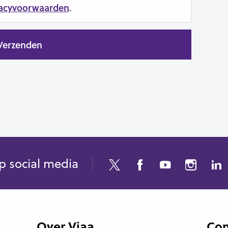
vacyvoorwaarden
.
p social media
Over Viaa
Con