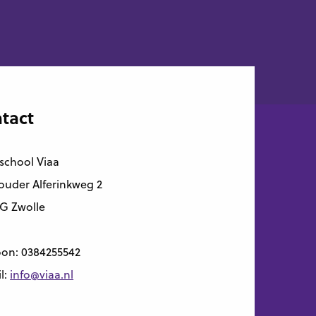
tact
school Viaa
uder Alferinkweg 2
G Zwolle
oon:
0384255542
l:
info@viaa.nl