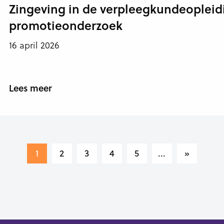
Zingeving in de verpleegkundeopleid
promotieonderzoek
16 april 2026
Lees meer
1
2
3
4
5
...
»