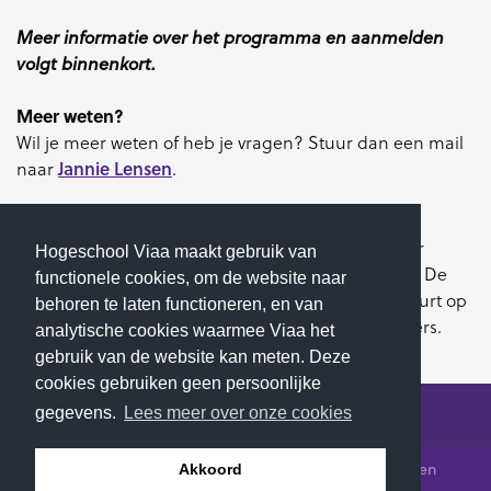
Meer informatie over het programma en aanmelden
volgt binnenkort.
Meer weten?
Wil je meer weten of heb je vragen? Stuur dan een mail
Jannie Lensen
naar
.
Organisatie
Het Jonge Kind Congres wordt georganiseerd door
Hogeschool Viaa maakt gebruik van
Windesheim, hogeschool KPZ en Hogeschool Viaa. De
functionele cookies, om de website naar
drie hogescholen nemen de organisatie om de beurt op
behoren te laten functioneren, en van
zich. In 2027 verwelkomt Windesheim de deelnemers.
analytische cookies waarmee Viaa het
gebruik van de website kan meten. Deze
cookies gebruiken geen persoonlijke
gegevens.
Lees meer over onze cookies
© 2026 Hogeschool Viaa - Alle rechten voorbehouden
Akkoord