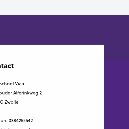
tact
school Viaa
uder Alferinkweg 2
G Zwolle
oon:
0384255542