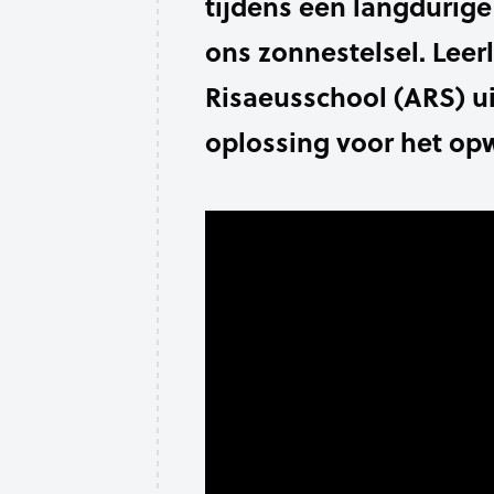
tijdens een langdurige
ons zonnestelsel.
Leer
Risaeusschool
(ARS) u
oplossing voor het opw