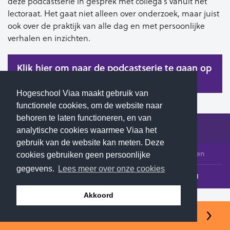
deze podcastserie in gesprek met collega’s vanuit het
lectoraat. Het gaat niet alleen over onderzoek, maar juist
ook over de praktijk van alle dag en met persoonlijke
verhalen en inzichten.
Klik hier om naar de podcastserie te gaan op
Spotify
Hogeschool Viaa maakt gebruik van
functionele cookies, om de website naar
behoren te laten functioneren, en van
analytische cookies waarmee Viaa het
gebruik van de website kan meten. Deze
© 2026 Hogeschool Viaa - Alle rechten voorbehouden
cookies gebruiken geen persoonlijke
gegevens.
Lees meer over onze cookies
Klachtenloket
Contact
Privacyverklaring
Akkoord
Open dag