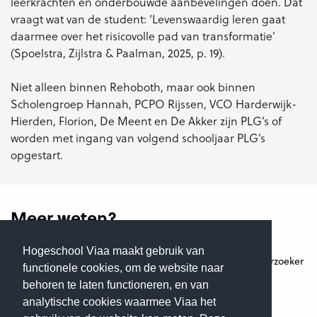
leerkrachten en onderbouwde aanbevelingen doen. Dat
vraagt wat van de student: ‘Levenswaardig leren gaat
daarmee over het risicovolle pad van transformatie’
(Spoelstra, Zijlstra & Paalman, 2025, p. 19).
Niet alleen binnen Rehoboth, maar ook binnen
Scholengroep Hannah, PCPO Rijssen, VCO Harderwijk-
Hierden, Florion, De Meent en De Akker zijn PLG’s of
worden met ingang van volgend schooljaar PLG’s
opgestart.
Meer weten?
Hogeschool Viaa maakt gebruik van
R. (Renske) Tijhof MEd
(Docent-onderzoeker
functionele cookies, om de website naar
Lectoraat GO)
behoren te laten functioneren, en van
r.tijhof@viaa.nl
E-mail:
analytische cookies waarmee Viaa het