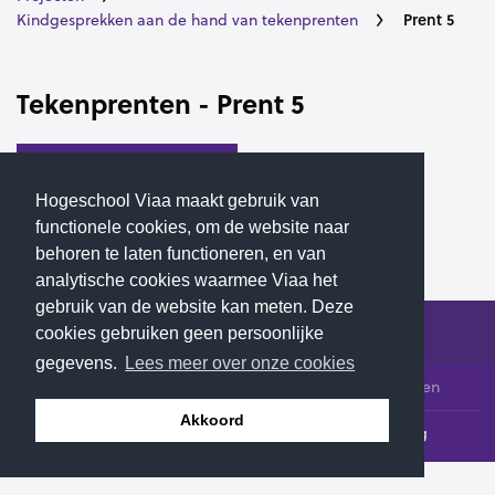
Prent 5
Kindgesprekken aan de hand van tekenprenten
Tekenprenten - Prent 5
Download - Prent 5
Hogeschool Viaa maakt gebruik van
Download - Vragen Prent 5
functionele cookies, om de website naar
behoren te laten functioneren, en van
analytische cookies waarmee Viaa het
gebruik van de website kan meten. Deze
cookies gebruiken geen persoonlijke
gegevens.
Lees meer over onze cookies
© 2026 Hogeschool Viaa - Alle rechten voorbehouden
Akkoord
Klachtenloket
Contact
Privacyverklaring