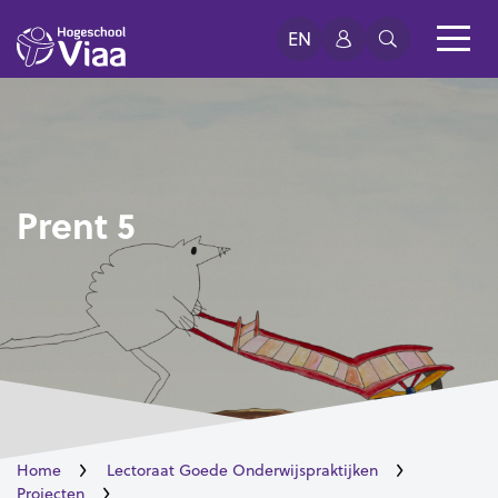
EN
Prent 5
Home
Lectoraat Goede Onderwijspraktijken
Projecten