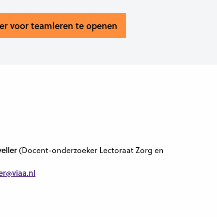
ter voor teamleren te openen
veller
(Docent-onderzoeker Lectoraat Zorg en
er@viaa.nl