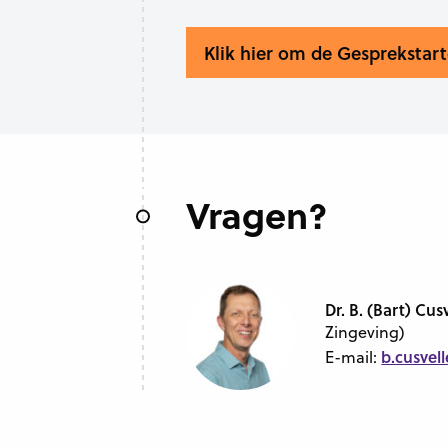
Klik hier om de Gesprekstar
Vragen?
Dr. B. (Bart) Cus
Zingeving)
b.cusvell
E-mail: