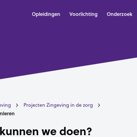
Opleidingen
Voorlichting
Onderzoek
eving
Projecten Zingeving in de zorg
mleren
t kunnen we doen?