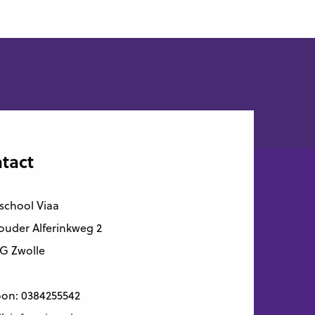
tact
school Viaa
uder Alferinkweg 2
G Zwolle
oon:
0384255542