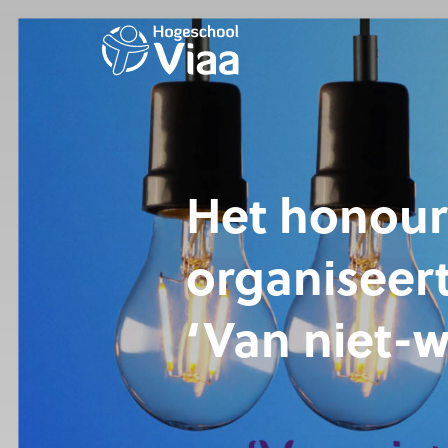
Het honou
organiseert
‘Van niet-