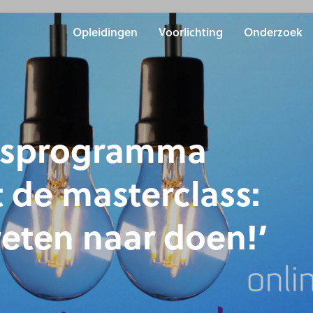
Opleidingen
Voorlichting
Onderzoek
rsprogramma
 de masterclass:
weten naar doen!’