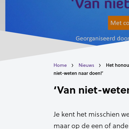
Het honou
Home
Nieuws
niet-weten naar doen!’
‘Van niet-wete
Je kent het misschien we
maar op de een of ander