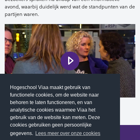
avond, waarbij duidelijk werd wat de standpunten van de
partijen waren.
Hogeschool Viaa maakt gebruik van
functionele cookies, om de website naar
behoren te laten functioneren, en van
Fragment van het debat op RTV Focus Zwolle
analytische cookies waarmee Viaa het
gebruik van de website kan meten. Deze
cookies gebruiken geen persoonlijke
gegevens.
Lees meer over onze cookies