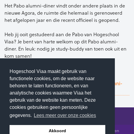
Het Pabo alumni-diner vindt onder andere plaats in de
nieuwe Agora, de ruimte die helemaal is gerenoveerd
het afgelopen jaar en die recent officieel is geopend.
Heb jij ooit gestudeerd aan de Pabo van Hogeschool
Viaa? Je bent van harte welkom op dit Pabo alumni-
diner. En leuk: nodig je study-buddy van toen ook uit en
kom samen!
Deelname aan de avond is gratis.
Hogeschool Viaa maakt gebruik van
functionele cookies, om de website naar
Meer informatie en aanmelden voor het alumni-
behoren te laten functioneren, en van
diner
analytische cookies waarmee Viaa het
gebruik van de website kan meten. Deze
cookies gebruiken geen persoonlijke
gegevens.
Lees meer over onze cookies
© 2026 Hogeschool Viaa - Alle rechten voorbehouden
Akkoord