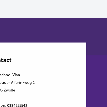
tact
school Viaa
uder Alferinkweg 2
G Zwolle
oon:
0384255542