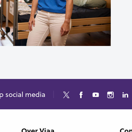
p social media
Over Viaa
Con