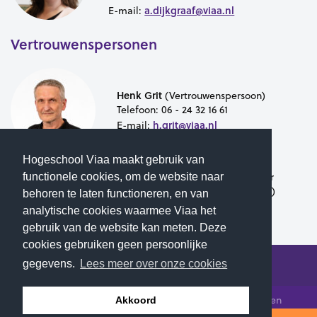
a.dijkgraaf@viaa.nl
E-mail:
Vertrouwenspersonen
Henk Grit
(Vertrouwenspersoon)
Telefoon:
06 - 24 32 16 61
h.grit@viaa.nl
E-mail:
Hogeschool Viaa maakt gebruik van
Tanja van der Vinne
(Docent-onderzoeker
functionele cookies, om de website naar
Centrum voor Samenlevingsvraagstukken)
behoren te laten functioneren, en van
t.vandervinne@viaa.nl
E-mail:
analytische cookies waarmee Viaa het
gebruik van de website kan meten. Deze
cookies gebruiken geen persoonlijke
gegevens.
Lees meer over onze cookies
© 2026 Hogeschool Viaa - Alle rechten voorbehouden
Akkoord