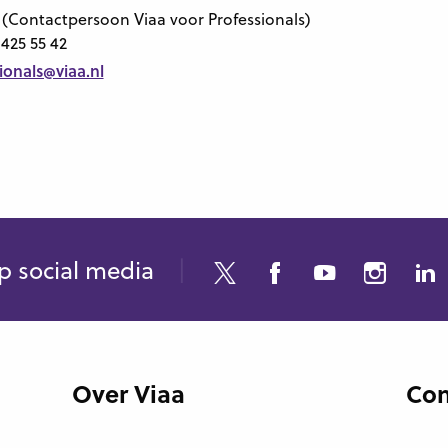
r
(Contactpersoon Viaa voor Professionals)
 425 55 42
ionals@viaa.nl
p social media
Over Viaa
Con