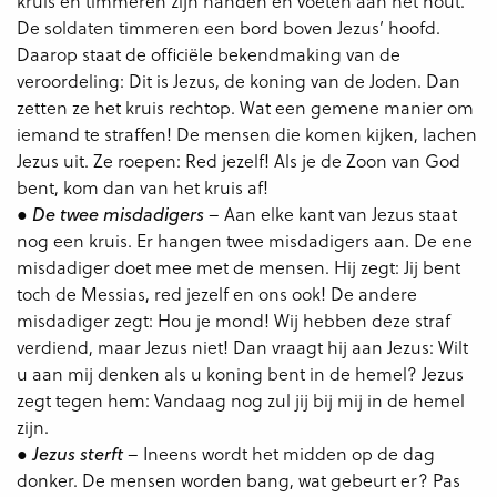
kruis en timmeren zijn handen en voeten aan het hout.
De soldaten timmeren een bord boven Jezus’ hoofd.
Daarop staat de officiële bekendmaking van de
veroordeling: Dit is Jezus, de koning van de Joden. Dan
zetten ze het kruis rechtop. Wat een gemene manier om
iemand te straffen! De mensen die komen kijken, lachen
Jezus uit. Ze roepen: Red jezelf! Als je de Zoon van God
bent, kom dan van het kruis af!
●
– Aan elke kant van Jezus staat
De twee misdadigers
nog een kruis. Er hangen twee misdadigers aan. De ene
misdadiger doet mee met de mensen. Hij zegt: Jij bent
toch de Messias, red jezelf en ons ook! De andere
misdadiger zegt: Hou je mond! Wij hebben deze straf
verdiend, maar Jezus niet! Dan vraagt hij aan Jezus: Wilt
u aan mij denken als u koning bent in de hemel? Jezus
zegt tegen hem: Vandaag nog zul jij bij mij in de hemel
zijn.
●
– Ineens wordt het midden op de dag
Jezus sterft
donker. De mensen worden bang, wat gebeurt er? Pas