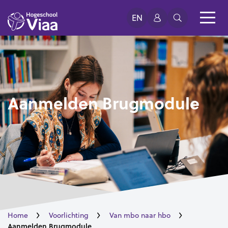
EN
Aanmelden Brugmodule
Home
Voorlichting
Van mbo naar hbo
Aanmelden Brugmodule