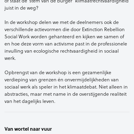
of
staat de ‘stem van de burger’
klimaatrechtvaardigheid
juist in de
weg?
In de workshop delen we met de
deelnemers ook de
verschillende
actievormen die door
Extinction
Rebellion
Social
Work
worden
gehanteerd en kijken we samen of
en
hoe deze vorm van activisme past in
de professionele
invulling van
ecologische rechtvaardigheid in
sociaal
werk.
Opbrengst van de workshop is een
gezamenlijke
verdieping van grenzen
én onvermijdelijkheden van
sociaal
werk als speler in het klimaatdebat.
Niet alleen in
abstracties, maar met
name in de overstijgende realiteit
van het dagelijks leven.
Van wortel naar vuur