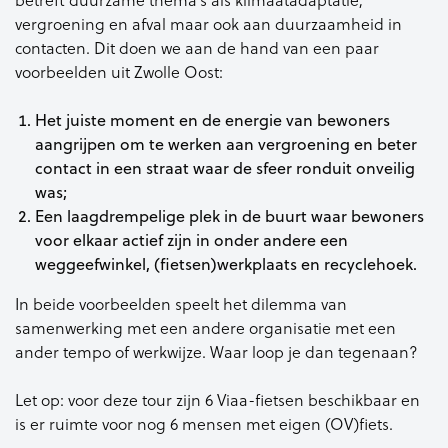
betreft duurzame thema’s als
klimaatadaptatie,
vergroening en
afval maar ook aan duurzaamheid in
contacten. Dit doen we aan de hand
van een paar
voorbeelden uit Zwolle
Oost:
Het juiste moment en de energie
van bewoners
aangrijpen om te
werken aan vergroening en beter
contact in een straat waar de
sfeer ronduit onveilig
was;
Een laagdrempelige plek in de
buurt waar bewoners
voor elkaar
actief zijn in onder andere een
weggeefwinkel, (fietsen)werkplaats
en recyclehoek.
In beide voorbeelden speelt het
dilemma van
samenwerking met een
andere organisatie met een
ander
tempo of werkwijze. Waar loop je
dan tegenaan?
Let op: voor deze tour zijn 6 Viaa-fietsen beschikbaar en
is er ruimte voor nog 6 mensen met eigen (OV)fiets.