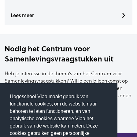
Lees meer
Nodig het Centrum voor
Samenlevingsvraagstukken uit
Heb je interesse in de thema’s van het Centrum voor
Samenlevingsvraagstukken? Wil je een bijeenkomst op
maat voor je eigen organisatie? Of organiseer je een
evenement waar wij een waardevolle toevoeging kunnen
Hogeschool Viaa maakt gebruik van
zijn?
functionele cookies, om de website naar
behoren te laten functioneren, en van
Neem dan contact met ons op
analytische cookies waarmee Viaa het
gebruik van de website kan meten. Deze
cookies gebruiken geen persoonlijke