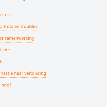
rtels.
. Trots en troubles.
oor samenwerking!
visme
ht
risatie naar verbinding
r nog?