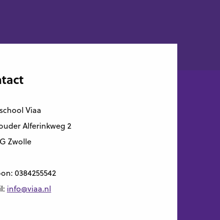
tact
school Viaa
uder Alferinkweg 2
G Zwolle
oon:
0384255542
l:
info@viaa.nl