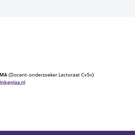
k MA
(Docent-onderzoeker Lectoraat CvSv)
link@viaa.nl