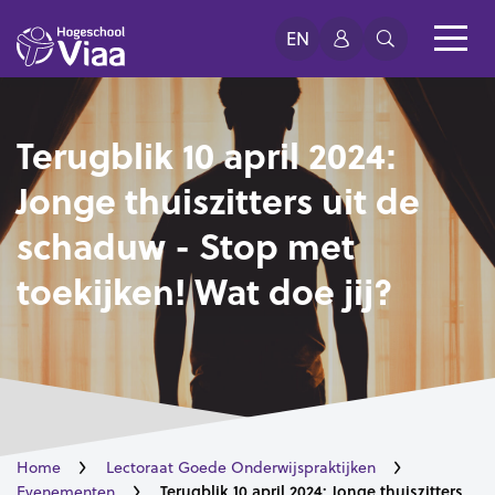
EN
Terugblik 10 april 2024:
Jonge thuiszitters uit de
schaduw - Stop met
toekijken! Wat doe jij?
Home
Lectoraat Goede Onderwijspraktijken
Terugblik 10 april 2024: Jonge thuiszitters
Evenementen