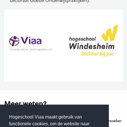
Lectoraat Goede Onderwijspraktijken).
Meer weten?
Hogeschool Viaa maakt gebruik van
R. (Renske) Tijhof MEd
(Docent-onderzoeker
functionele cookies, om de website naar
Lectoraat GO)