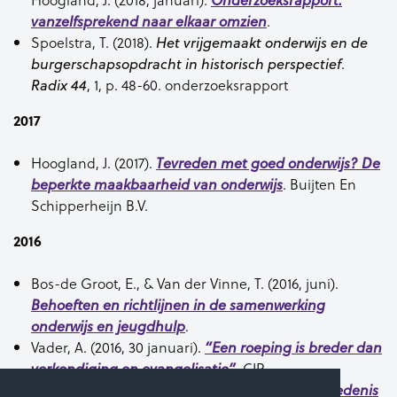
Onderzoeksrapport:
.
vanzelfsprekend naar elkaar omzien
Spoelstra, T. (2018).
Het vrijgemaakt onderwijs en de
.
burgerschapsopdracht in historisch perspectief
, 1, p. 48-60. onderzoeksrapport
Radix 44
2017
Hoogland, J. (2017).
Tevreden met goed onderwijs? De
. Buijten En
beperkte maakbaarheid van onderwijs
Schipperheijn B.V.
2016
Bos-de Groot, E., & Van der Vinne, T. (2016, juni).
Behoeften en richtlijnen in de samenwerking
.
onderwijs en jeugdhulp
Vader, A. (2016, 30 januari).
“Een roeping is breder dan
. CIP.
verkondiging en evangelisatie”
Spoelstra, T., (2016).
Verbondsonderwijs. Geschiedenis