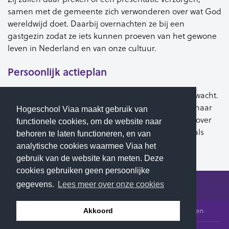
samen met de gemeente zich verwonderen over wat God
wereldwijd doet. Daarbij overnachten ze bij een
gastgezin zodat ze iets kunnen proeven van het gewone
leven in Nederland en van onze cultuur.
Persoonlijk actieplan
Van de deelnemers wordt een actieve houding verwacht.
Een doel is dat alle deelnemers na de conferentie naar
Hogeschool Viaa maakt gebruik van
huis gaan met een persoonlijk actieplan. Dat gaat over
functionele cookies, om de website naar
de roeping die zij ervaren om (in hun eigen land) als
behoren te laten functioneren, en van
christen in de maatschappij te staan.
analytische cookies waarmee Viaa het
gebruik van de website kan meten. Deze
cookies gebruiken geen persoonlijke
gegevens.
Lees meer over onze cookies
© 2026 Hogeschool Viaa - Alle rechten voorbehouden
Akkoord