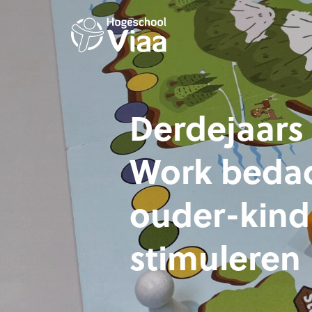
Derdejaars
Work bedac
ouder-kind
stimuleren