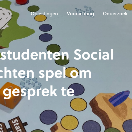
Opleidingen
Voorlichting
Onderzoek
 studenten Social
hten spel om
 gesprek te