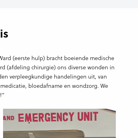
is
ard (eerste hulp) bracht boeiende medische
ard (afdeling chirurgie) ons diverse wonden in
rden verpleegkundige handelingen uit, van
ot medicatie, bloedafname en wondzorg. We
!”