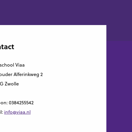
tact
school Viaa
uder Alferinkweg 2
G Zwolle
oon:
0384255542
l:
info@viaa.nl