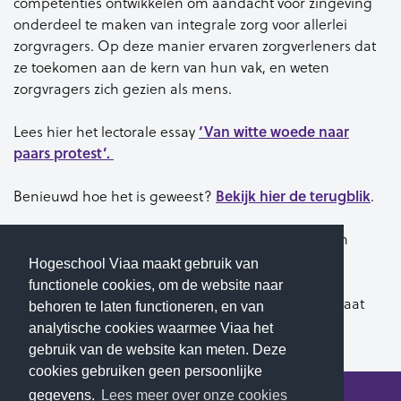
competenties ontwikkelen om aandacht voor zingeving
onderdeel te maken van integrale zorg voor allerlei
zorgvragers. Op deze manier ervaren zorgverleners dat
ze toekomen aan de kern van hun vak, en weten
zorgvragers zich gezien als mens.
Lees hier het lectorale essay
‘Van witte woede naar
paars protest’.
Benieuwd hoe het is geweest?
Bekijk hier de terugblik
.
Meer weten over het werk van het lectoraat Zorg en
zingeving?
Bekijk dan hun webpagina
.
Hogeschool Viaa maakt gebruik van
functionele cookies, om de website naar
Op de hoogte blijven van activiteiten van het lectoraat
behoren te laten functioneren, en van
Zorg en zingeving?
Volg hen op LinkedIn
.
analytische cookies waarmee Viaa het
gebruik van de website kan meten. Deze
cookies gebruiken geen persoonlijke
gegevens.
Lees meer over onze cookies