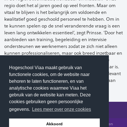
regio doet het al jaren goed op veel fronten. Maar om
vitaal te blijven is het belangrijk om voldoende en
kwalitatief goed geschoold personeel te hebben. Om in
te kunnen spelen op de snel veranderende vraag is een
leven lang ontwikkelen essentieel’, zegt Prinsse. ‘Door het
aanbieden van training, begeleiding en intervisie
ondersteunen we werknemers zodat ze zich niet alleen
kunnen professionaliseren, maar ook breed inzetbaar en
flexibel zijn. Wij creëren scholing die aansluit op de
praktijk en die voor werkgevers gemakkelijk vindbaar is.
Hogeschool Viaa maakt gebruik van
Kortom: wij houden ons bezig met arbeidsmarktrelevant
functionele cookies, om de website naar
opleiden, we ontzorgen werkgevers en dragen bij aan
behoren te laten functioneren, en van
wendbare oplossingen voor de regio Zwolle.’
analytische cookies waarmee Viaa het
gebruik van de website kan meten. Deze
cookies gebruiken geen persoonlijke
gegevens.
Lees meer over onze cookies
© 2026 Hogeschool Viaa - Alle rechten voorbehouden
Akkoord