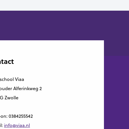
tact
school Viaa
uder Alferinkweg 2
G Zwolle
oon:
0384255542
l:
info@viaa.nl