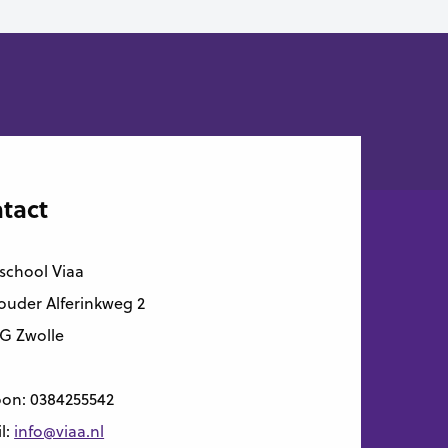
tact
school Viaa
uder Alferinkweg 2
G Zwolle
oon:
0384255542
l:
info@viaa.nl