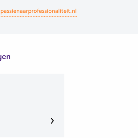
assienaarprofessionaliteit.nl
gen