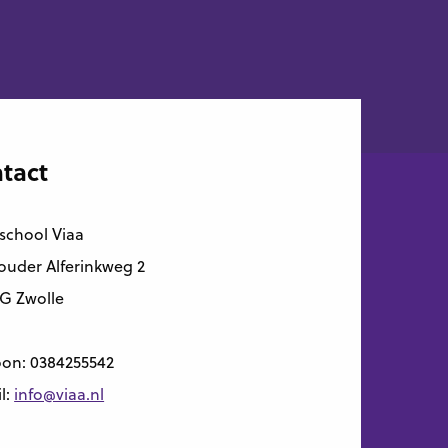
tact
school Viaa
uder Alferinkweg 2
G Zwolle
oon:
0384255542
l:
info@viaa.nl