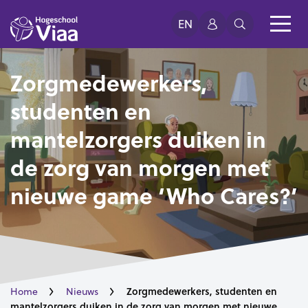
EN
Zorgmedewerkers,
studenten en
mantelzorgers duiken in
de zorg van morgen met
nieuwe game ‘Who Cares?’
Zorgmedewerkers, studenten en
Home
Nieuws
mantelzorgers duiken in de zorg van morgen met nieuwe