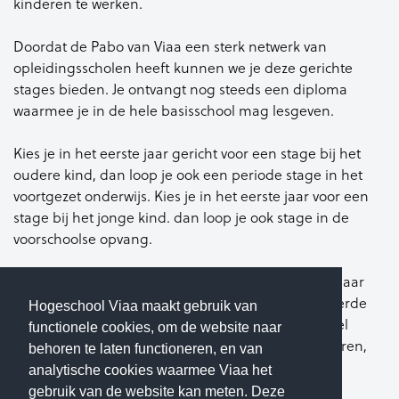
kinderen te werken.
Doordat de Pabo van Viaa een sterk netwerk van
opleidingsscholen heeft kunnen we je deze gerichte
stages bieden. Je ontvangt nog steeds een diploma
waarmee je in de hele basisschool mag lesgeven.
Kies je in het eerste jaar gericht voor een stage bij het
oudere kind, dan loop je ook een periode stage in het
voortgezet onderwijs. Kies je in het eerste jaar voor een
stage bij het jonge kind. dan loop je ook stage in de
voorschoolse opvang.
Weet je op dit moment nog niet waar je voorkeur naar
uitgaat? Dat is natuurlijk geen probleem. In het derde
Hogeschool Viaa maakt gebruik van
jaar van de reguliere voltijdroute kies je alsnog heel
functionele cookies, om de website naar
gericht voor lesgeven aan jongere of oudere kinderen,
behoren te laten functioneren, en van
door een profiel te kiezen en je te specialiseren.
analytische cookies waarmee Viaa het
gebruik van de website kan meten. Deze