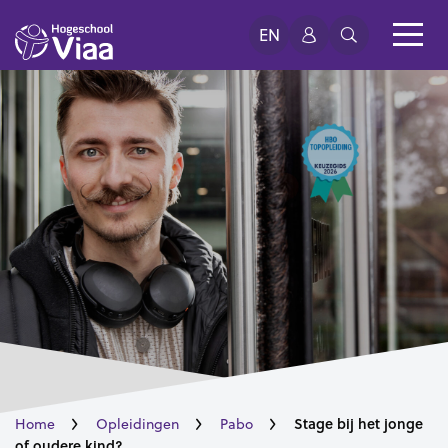
EN
Stage bij het jonge
Home
Opleidingen
Pabo
of oudere kind?