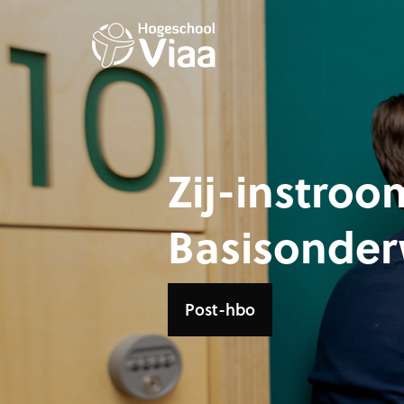
Zij-instroo
Basisonder
Post-hbo