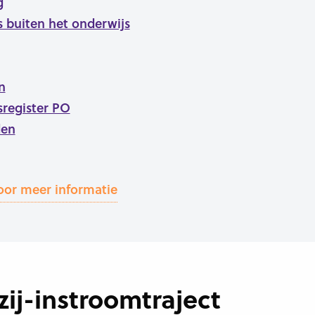
g
rs buiten het onderwijs
n
sregister PO
den
oor meer informatie
 zij-instroomtraject