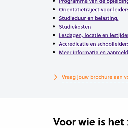
Programma van de opleidin
Oriëntatietraject voor leide
Studieduur en belasting.
Studiekosten
Lesdagen, locatie en lestijde
Accredicatie en schoolleider
Meer informatie en aanmel
Vraag jouw brochure aan v
Voor wie is het