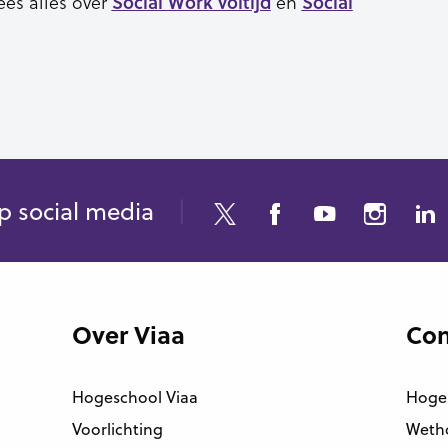
es alles over
en
Social Work voltijd
Social
p social media
Over Viaa
Con
Hogeschool Viaa
Hoge
Voorlichting
Wetho