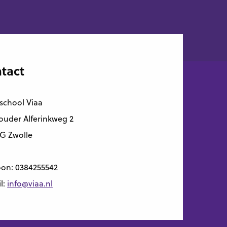
tact
school Viaa
uder Alferinkweg 2
G Zwolle
oon:
0384255542
l:
info@viaa.nl