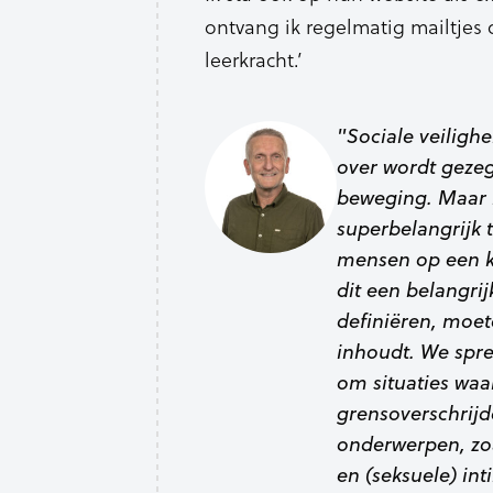
ontvang ik regelmatig mailtjes 
leerkracht.’
"Sociale veiligh
over wordt geze
beweging. Maar i
superbelangrijk 
mensen op een k
dit een belangri
definiëren, moet
inhoudt. We spre
om situaties waa
grensoverschrijd
onderwerpen, zoa
en (seksuele) int