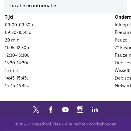
Locatie en informatie
Tijd
Onderd
09:00-09:30u
Inloop 
09:30-10:45u
Plenaire
20 min
Pauze
e
11:05-12:30u
2
keyno
12:30-13:30u
Pauze 
13:30-14:30u
Deelses
15 min
Wisselti
14:45-15:45u
Deelses
15:45-16:45u
Netwerk
© 2026 Hogeschool Viaa - Alle rechten voorbehouden