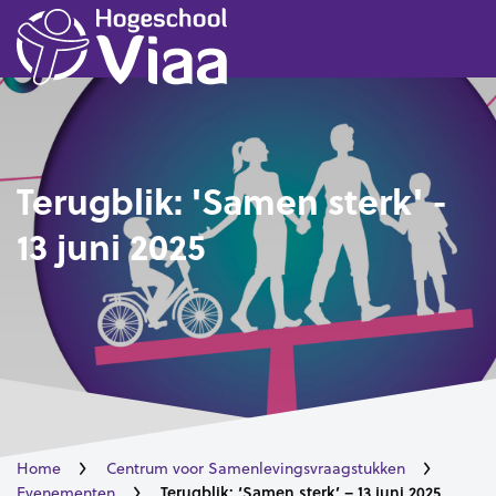
Terugblik: 'Samen sterk' -
13 juni 2025
Home
Centrum voor Samenlevingsvraagstukken
Terugblik: ‘Samen sterk’ – 13 juni 2025
Evenementen