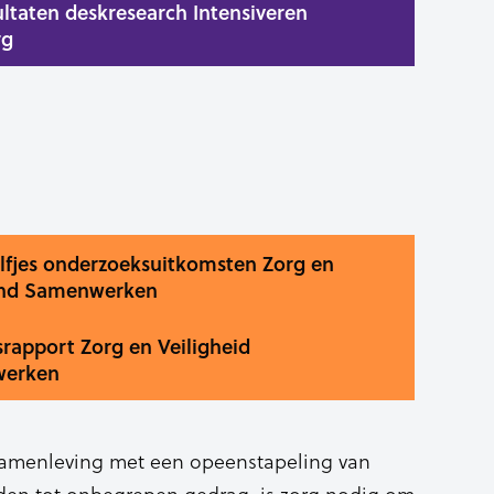
sultaten deskresearch Intensiveren
rg
 Elfjes onderzoeksuitkomsten Zorg en
gend Samenwerken
srapport Zorg en Veiligheid
werken
samenleving met een opeenstapeling van
iden tot onbegrepen gedrag, is zorg nodig om