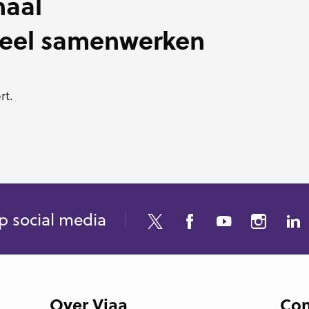
haal
neel samenwerken
rt.
p social media
Over Viaa
Con