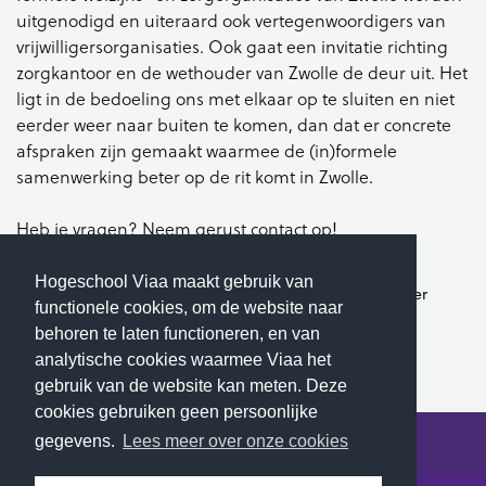
uitgenodigd en uiteraard ook vertegenwoordigers van
vrijwilligersorganisaties. Ook gaat een invitatie richting
zorgkantoor en de wethouder van Zwolle de deur uit. Het
ligt in de bedoeling ons met elkaar op te sluiten en niet
eerder weer naar buiten te komen, dan dat er concrete
afspraken zijn gemaakt waarmee de (in)formele
samenwerking beter op de rit komt in Zwolle.
Heb je vragen? Neem gerust contact op!
Hogeschool Viaa maakt gebruik van
Dr. Marco Algera
(Docent-onderzoeker
functionele cookies, om de website naar
Lectoraat CvSv)
behoren te laten functioneren, en van
m.algera@viaa.nl
E-mail:
analytische cookies waarmee Viaa het
gebruik van de website kan meten. Deze
cookies gebruiken geen persoonlijke
gegevens.
Lees meer over onze cookies