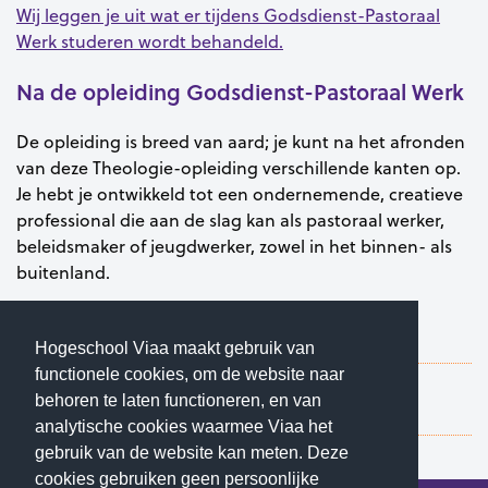
Wij leggen je uit wat er tijdens Godsdienst-Pastoraal
Werk studeren wordt behandeld.
Na de opleiding Godsdienst-Pastoraal Werk
De opleiding is breed van aard; je kunt na het afronden
van deze Theologie-opleiding verschillende kanten op.
Je hebt je ontwikkeld tot een ondernemende, creatieve
professional die aan de slag kan als pastoraal werker,
beleidsmaker of jeugdwerker, zowel in het binnen- als
buitenland.
Meer praktische informatie over de opleiding
Godsdienst-Pastoraal Werk.
Hogeschool Viaa maakt gebruik van
functionele cookies, om de website naar
Schrijf je direct in voor de voltijd opleiding
behoren te laten functioneren, en van
Godsdienst-Pastoraal Werk.
analytische cookies waarmee Viaa het
gebruik van de website kan meten. Deze
cookies gebruiken geen persoonlijke