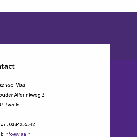
tact
school Viaa
uder Alferinkweg 2
G Zwolle
oon:
0384255542
l:
info@viaa.nl