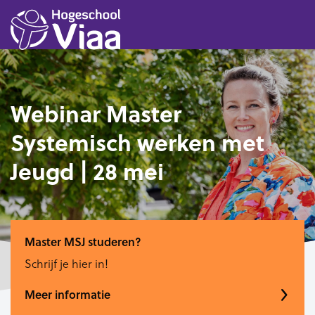
Webinar Master
Systemisch werken met
Jeugd | 28 mei
Master MSJ studeren?
Schrijf je hier in!
Meer informatie