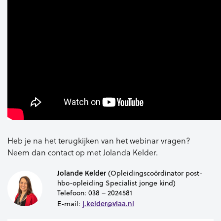
Heb je na het terugkijken van het webinar vragen?
Neem dan contact op met Jolanda Kelder.
Jolande Kelder
(Opleidingscoördinator post-
hbo-opleiding Specialist jonge kind)
Telefoon:
038 – 2024581
j.kelder@viaa.nl
E-mail: